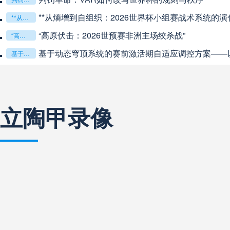
中超
20:00
未开赛
**从熵增到自组织：2026世界杯小组赛战术系统的演化
**从熵增到自组织：2026世界杯小组赛战术系统的演化密码**
“高原伏击：2026世预赛非洲主场绞杀战”
“高原伏击：2026世预赛非洲主场绞杀战”
巴西甲
22:00
未开赛
基于动态穹顶系统的赛前激活期自适应调控方案——以温哥华BC
基于动态穹顶系统的赛前激活期自适应调控方案——以温哥华BC Place为案例
巴西甲
03:00
未开赛
立陶甲录像
巴西甲
03:00
未开赛
阿甲
04:00
未开赛
阿甲
04:00
未开赛
阿甲
04:00
未开赛