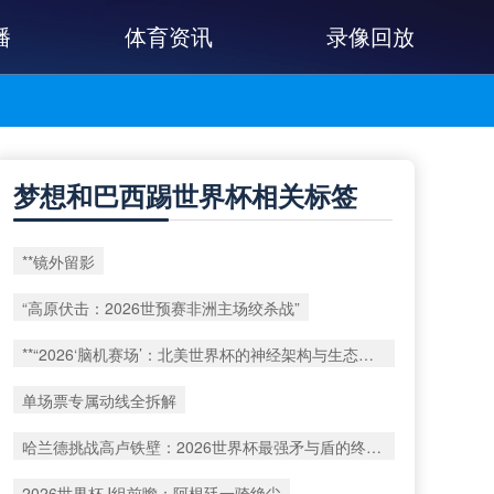
播
体育资讯
录像回放
梦想和巴西踢世界杯相关标签
**镜外留影
“高原伏击：2026世预赛非洲主场绞杀战”
**“2026‘脑机赛场’：北美世界杯的神经架构与生态裂变”**
单场票专属动线全拆解
哈兰德挑战高卢铁壁：2026世界杯最强矛与盾的终极对话
2026世界杯J组前瞻：阿根廷一骑绝尘