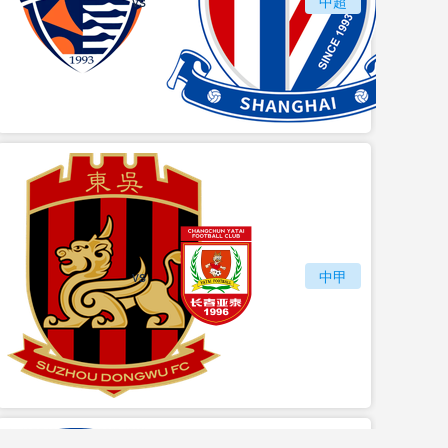
vs
青岛海牛
中超
上海
vs
苏州东吴
长春亚泰
中甲