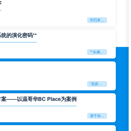
序
判罚革命：VAR如何改写世界杯的规则与秩序
系统的演化密码**
**从熵增到自组织：2026世界杯小组赛战术系统的演化密码**
“高原伏击：2026世预赛非洲主场绞杀战”
——以温哥华BC Place为案例
基于动态穹顶系统的赛前激活期自适应调控方案——以温哥华BC Place为案例