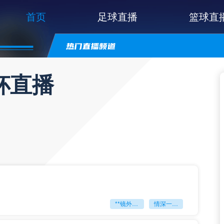
首页
足球直播
篮球直
杯直播
**镜外留影
情深一瞬**