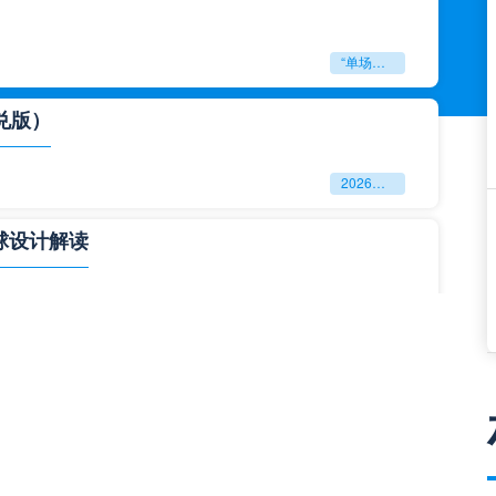
“单场决胜制：世预赛附加赛的公平性反思”
兑版）
2026美加墨世界杯失物寻回全攻略（16城通兑版）
球设计解读
四色合一
一击定乾坤：2026世界杯决赛用球设计解读
与生态裂变”**
**“2026‘脑机赛场’：北美世界杯的神经架构与生态裂变”**
门到门”极速转运，单场票专属动线全拆解