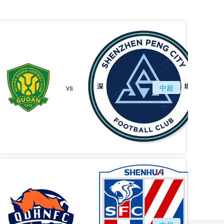
北京国安
vs
中超
深圳