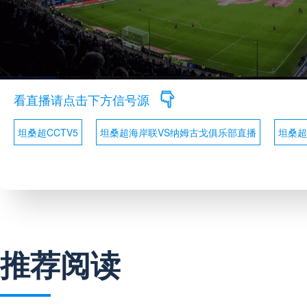
看直播请点击下方信号源
坦桑超CCTV5
坦桑超海岸联VS纳姆古戈俱乐部直播
坦桑超
推荐阅读