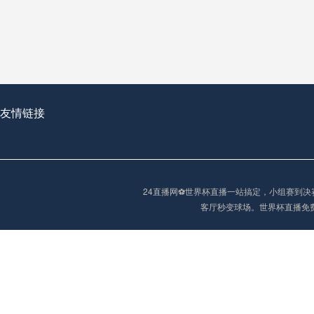
从穹顶之下到巅峰之上：
走过了全球数百座体育
从伦敦的温布利到北京
基于动态穹顶系统的赛前激活期自适应调控方案——以温哥华BC Place为案例
友情链接
“单场决胜制：世
单场决胜制：世预赛附
24直播网⚽️世界杯直播一站搞定，小组赛
三十年的老观察者，我
客厅秒变球场。世界杯直播免
多令人扼腕叹息的遗憾
“单场决胜制：世预赛附加赛的公平性反思”
2026美加墨世