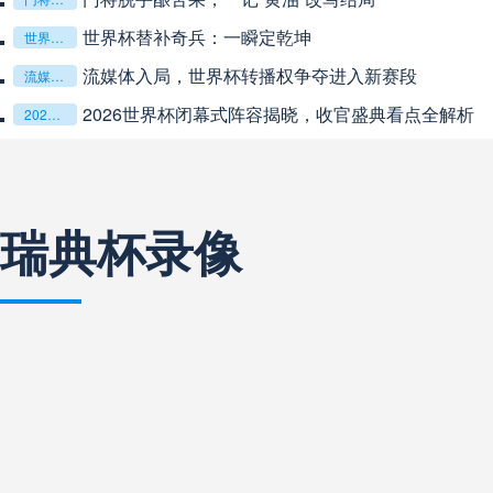
**从熵增到自组织：2026世界杯小组赛战术系统的演化
阿甲
04:00
未开赛
**从熵增到自组织：2026世界杯小组赛战术系统的演化密码**
“高原伏击：2026世预赛非洲主场绞杀战”
“高原伏击：2026世预赛非洲主场绞杀战”
阿甲
04:00
未开赛
基于动态穹顶系统的赛前激活期自适应调控方案——以温哥华BC
基于动态穹顶系统的赛前激活期自适应调控方案——以温哥华BC Place为案例
阿甲
04:00
未开赛
瑞典杯录像
阿甲
04:00
未开赛
巴西甲
05:30
未开赛
巴西甲
05:30
未开赛
巴西甲
06:30
未开赛